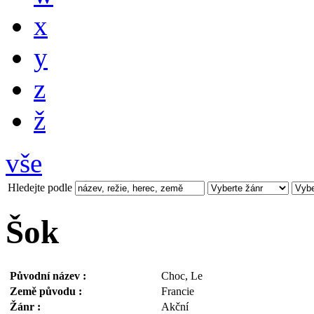
x
y
z
ž
vše
Hledejte podle
Šok
Původní název :
Choc, Le
Země původu :
Francie
Žánr :
Akční