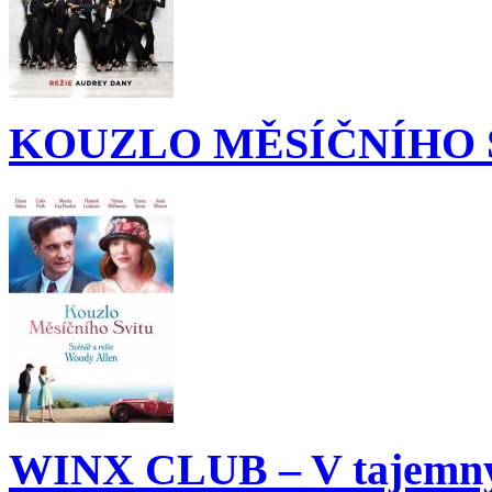
KOUZLO MĚSÍČNÍHO 
WINX CLUB – V tajemný