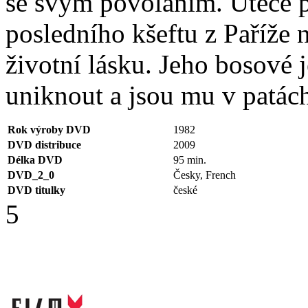
se svým povoláním. Uteče 
posledního kšeftu z Paříže
životní lásku. Jeho bosové 
uniknout a jsou mu v patách
Rok výroby DVD
1982
DVD distribuce
2009
Délka DVD
95 min.
DVD_2_0
Česky, French
DVD titulky
české
5