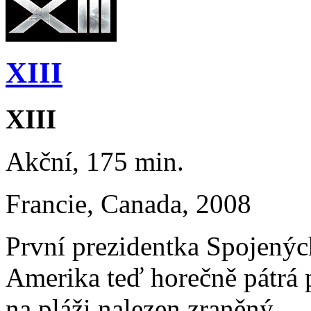
XIII
XIII
Akční, 175 min.
Francie, Canada, 2008
První prezidentka Spojených
Amerika teď horečně pátrá p
na pláži nalezen zraněný...