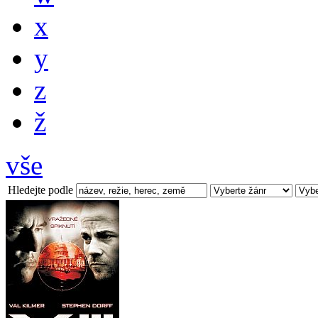
x
y
z
ž
vše
Hledejte podle