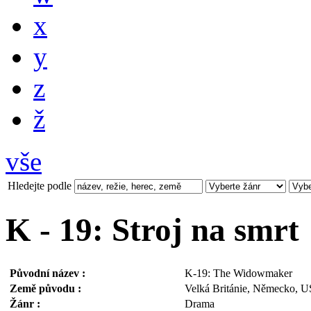
x
y
z
ž
vše
Hledejte podle
K - 19: Stroj na smrt
Původní název :
K-19: The Widowmaker
Země původu :
Velká Británie, Německo, 
Žánr :
Drama