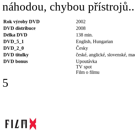
náhodou, chybou přístrojů.
Rok výroby DVD
2002
DVD distribuce
2008
Délka DVD
138 min.
DVD_5_1
English, Hungarian
DVD_2_0
Česky
DVD titulky
české, anglické, slovenské, m
DVD bonus
Upoutávka
TV spot
Film o filmu
5