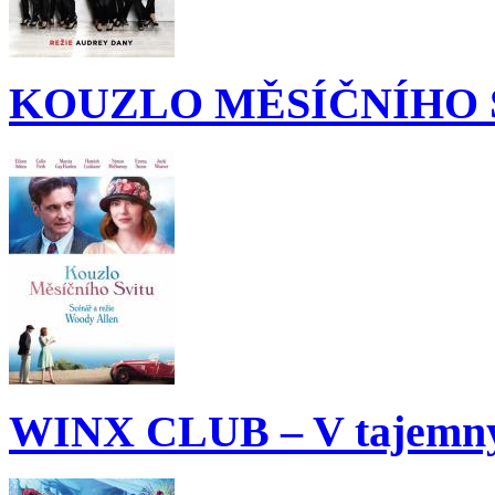
KOUZLO MĚSÍČNÍHO 
WINX CLUB – V tajemný