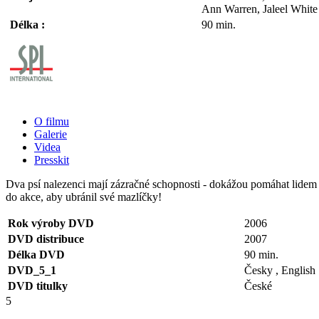
Ann Warren, Jaleel White
Délka :
90 min.
O filmu
Galerie
Videa
Presskit
Dva psí nalezenci mají zázračné schopnosti - dokážou pomáhat lidem 
do akce, aby ubránil své mazlíčky!
Rok výroby DVD
2006
DVD distribuce
2007
Délka DVD
90 min.
DVD_5_1
Česky , English
DVD titulky
České
5