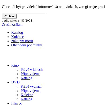
Chcete-li být pravidelně informován/a o novinkách, zaregistrujte pros
podle zákona 480/2004
Zrušit zasílání
Katalog
Kolekce
Nákupní košík
Obchodní podmínky
Kino
Právě v kinech
Připravujeme
Katalog
DVD
Právě vychází
Připravujeme
Kolekce
Katalog
Film X