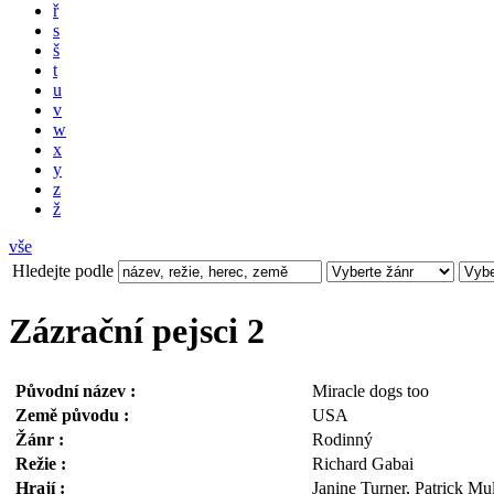
ř
s
š
t
u
v
w
x
y
z
ž
vše
Hledejte podle
Zázrační pejsci 2
Původní název :
Miracle dogs too
Země původu :
USA
Žánr :
Rodinný
Režie :
Richard Gabai
Hrají :
Janine Turner, Patrick M