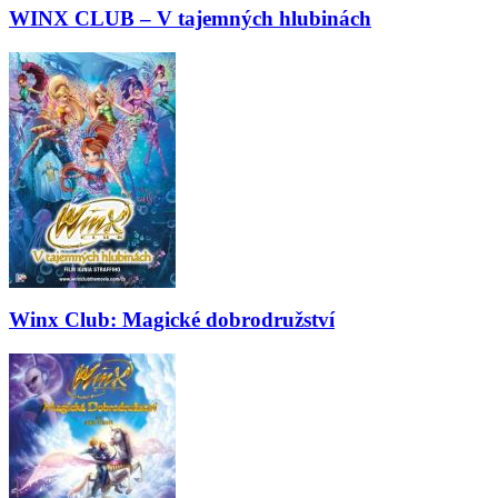
WINX CLUB – V tajemných hlubinách
Winx Club: Magické dobrodružství