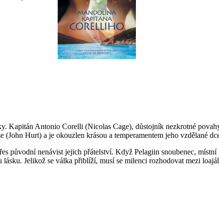
áky. Kapitán Antonio Corelli (Nicolas Cage), důstojník nezkrotné povah
se (John Hurt) a je okouzlen krásou a temperamentem jeho vzdělané dc
es původní nenávist jejich přátelství. Když Pelagiin snoubenec, místní
lásku. Jelikož se válka přiblíží, musí se milenci rozhodovat mezi loajáln