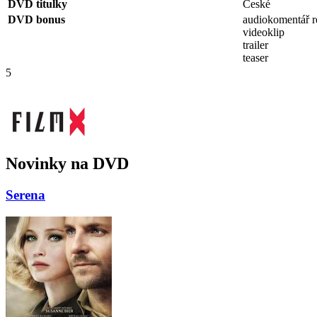
DVD titulky
České
DVD bonus
audiokomentář r
videoklip
trailer
teaser
5
Novinky na DVD
Serena