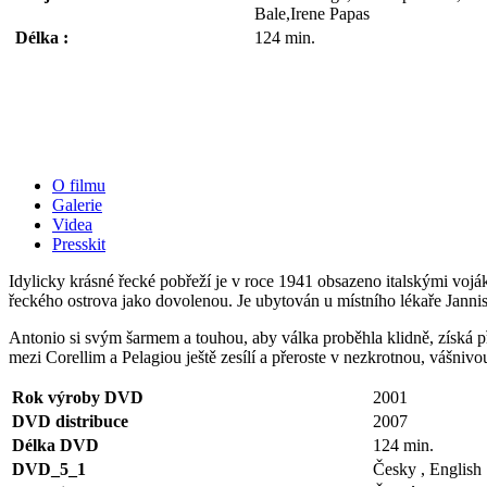
Bale,Irene Papas
Délka :
124 min.
O filmu
Galerie
Videa
Presskit
Idylicky krásné řecké pobřeží je v roce 1941 obsazeno italskými voj
řeckého ostrova jako dovolenou. Je ubytován u místního lékaře Janni
Antonio si svým šarmem a touhou, aby válka proběhla klidně, získá př
mezi Corellim a Pelagiou ještě zesílí a přeroste v nezkrotnou, vášnivou 
Rok výroby DVD
2001
DVD distribuce
2007
Délka DVD
124 min.
DVD_5_1
Česky , English