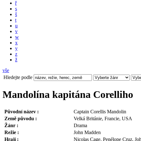
ř
s
š
t
u
v
w
x
y
z
ž
vše
Hledejte podle
Mandolína kapitána Corelliho
Původní název :
Captain Corellis Mandolin
Země původu :
Velká Británie, Francie, USA
Žánr :
Drama
Režie :
John Madden
Hrají :
Nicolas Cage, Penélope Cruz, Joh