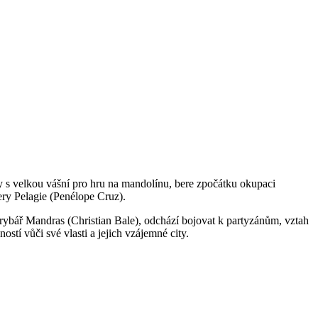
y s velkou vášní pro hru na mandolínu, bere zpočátku okupaci
ery Pelagie (Penélope Cruz).
 rybář Mandras (Christian Bale), odchází bojovat k partyzánům, vztah
ostí vůči své vlasti a jejich vzájemné city.