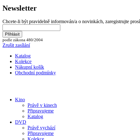
Newsletter
Chcete-li být pravidelně informován/a o novinkách, zaregistrujte pros
podle zákona 480/2004
Zrušit zasílání
Katalog
Kolekce
Nákupní košík
Obchodní podmínky
Kino
Právě v kinech
Připravujeme
Katalog
DVD
Právě vychází
Připravujeme
Kolekce