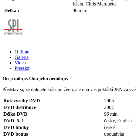
Klein, Chris Marquette
Délka :
96 min.
O filmu
Galerie
Videa
Presskit
On ji miluje. Ona jeho nemiluje.
Představ si, že milujete krásnou ženu, ale ona vás pokládá JEN za svéh
Rok výroby DVD
2005
DVD distribuce
2007
Délka DVD
96 min.
DVD_5_1
česky, English
DVD titulky
české
DVD bonus
upoutávka