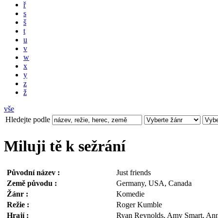
ř
s
š
t
u
v
w
x
y
z
ž
vše
Hledejte podle
Miluji tě k sežrání
Původní název :
Just friends
Země původu :
Germany, USA, Canada
Žánr :
Komedie
Režie :
Roger Kumble
Hrají :
Ryan Reynolds, Amy Smart, Anna