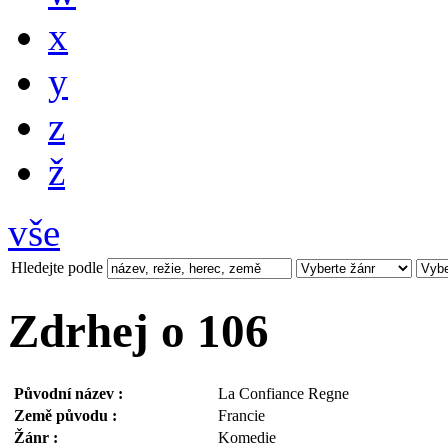
x
y
z
ž
vše
Hledejte podle
Zdrhej o 106
Původní název :
La Confiance Regne
Země původu :
Francie
Žánr :
Komedie