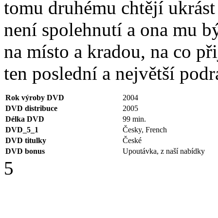
tomu druhému chtějí ukrást
není spolehnutí a ona mu bý
na místo a kradou, na co p
ten poslední a největší podr
Rok výroby DVD
2004
DVD distribuce
2005
Délka DVD
99 min.
DVD_5_1
Česky, French
DVD titulky
České
DVD bonus
Upoutávka, z naší nabídky
5