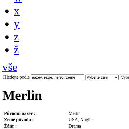
x
y
z
ž
vše
Hledejte podle
Merlin
Původní název :
Merlin
Země původu :
USA, Anglie
Žánr :
Drama