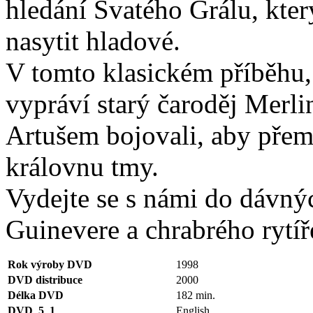
hledání Svatého Grálu, kte
nasytit hladové.
V tomto klasickém příběhu, 
vypráví starý čaroděj Merli
Artušem bojovali, aby přemo
královnu tmy.
Vydejte se s námi do dávnýc
Guinevere a chrabrého rytíř
Rok výroby DVD
1998
DVD distribuce
2000
Délka DVD
182 min.
DVD_5_1
English