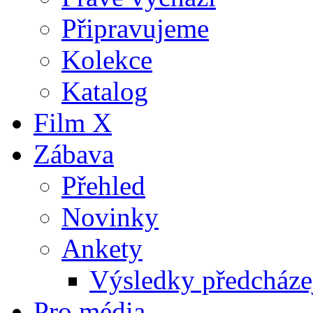
Připravujeme
Kolekce
Katalog
Film X
Zábava
Přehled
Novinky
Ankety
Výsledky předcházej
Pro média