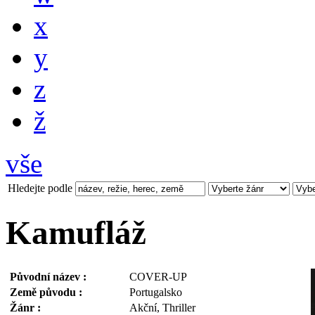
x
y
z
ž
vše
Hledejte podle
Kamufláž
Původní název :
COVER-UP
Země původu :
Portugalsko
Žánr :
Akční, Thriller