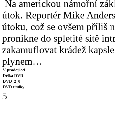
Na americkou námořní zákl
útok. Reportér Mike Anders
útoku, což se ovšem příliš
pronikne do spletité sítě int
zakamuflovat krádež kapsl
plynem…
V prodeji od
Délka DVD
DVD_2_0
DVD titulky
5