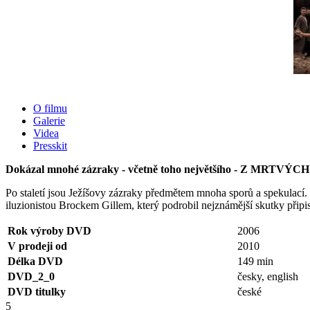
O filmu
Galerie
Videa
Presskit
Dokázal mnohé zázraky - včetně toho největšího - Z MRTVÝC
Po staletí jsou Ježíšovy zázraky předmětem mnoha sporů a spekulací.
iluzionistou Brockem Gillem, který podrobil nejznámější skutky při
Rok výroby DVD
2006
V prodeji od
2010
Délka DVD
149 min
DVD_2_0
česky, english
DVD titulky
české
5