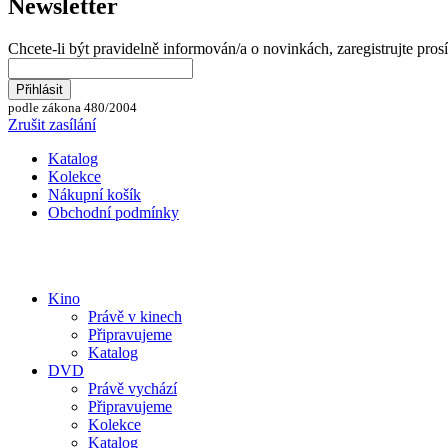
Newsletter
Chcete-li být pravidelně informován/a o novinkách, zaregistrujte pros
podle zákona 480/2004
Zrušit zasílání
Katalog
Kolekce
Nákupní košík
Obchodní podmínky
Kino
Právě v kinech
Připravujeme
Katalog
DVD
Právě vychází
Připravujeme
Kolekce
Katalog