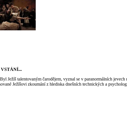
H VSTÁNÍ...
 Byl Ježíš talentovaným čarodějem, vyznal se v paranormálních jevech
pisované Ježíšovi zkoumání z hlediska dnešních technických a psychol