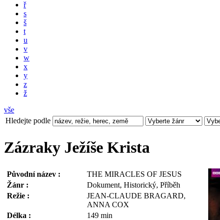
ř
s
š
t
u
v
w
x
y
z
ž
vše
Hledejte podle
Zázraky Ježíše Krista
Původní název :
THE MIRACLES OF JESUS
Žánr :
Dokument, Historický, Příběh
Režie :
JEAN-CLAUDE BRAGARD,
ANNA COX
Délka :
149 min