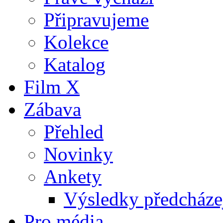
Připravujeme
Kolekce
Katalog
Film X
Zábava
Přehled
Novinky
Ankety
Výsledky předcházej
Pro média