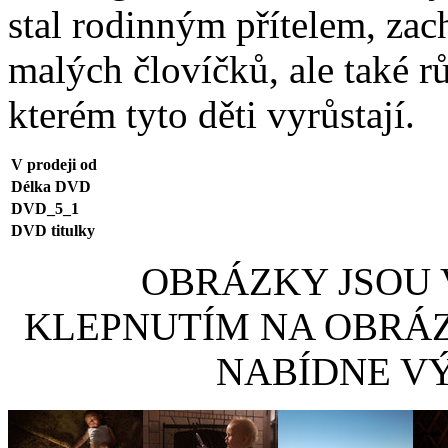
stal rodinným přítelem, zach
malých človíčků, ale také r
kterém tyto děti vyrůstají.
V prodeji od
Délka DVD
DVD_5_1
DVD titulky
OBRÁZKY JSOU V
KLEPNUTÍM NA OBRÁ
NABÍDNE VÝ