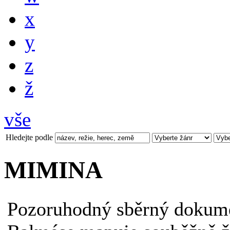
x
y
z
ž
vše
Hledejte podle
MIMINA
Pozoruhodný sběrný dokume