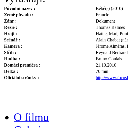
Původní název :
Bébé(s) (2010)
Země původu :
Francie
Žánr :
Dokument
Režie :
Thomas Balmes
Hrají :
Hattie, Mari, Pon
Scénář :
Alain Chabat (ná
Kamera :
Jérome Alméras, F
Střih :
Reynald Bertran
Hudba :
Bruno Coulais
Domácí premiéra :
21.10.2010
Délka :
76 min
Oficiální stránky :
http://www.focusf
O filmu