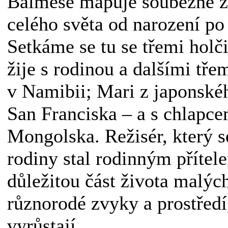
Balmése mapuje souběžně ž
celého světa od narození po 
Setkáme se tu se třemi holč
žije s rodinou a dalšími tř
v Namibii; Mari z japonskéh
San Franciska – a s chlapc
Mongolska. Režisér, který s
rodiny stal rodinným přítele
důležitou část života malých
různorodé zvyky a prostředí,
vyrůstají.