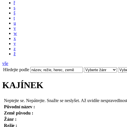
ř
s
š
t
u
v
w
x
y
z
ž
vše
Hledejte podle
KAJÍNEK
Neptejte se. Nepátrejte. Snažte se neslyšet. Až uvidíte nespravedlnost
Původní název :
Země původu :
Žánr :
Režie :