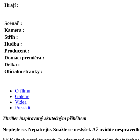
Hrají :
Scénář :
Kamera :
Střih :
Hudba :
Producent :
Domácí premiéra :
Délka :
Oficiální stránky :
O filmu
Galerie
Videa
Presskit
Thriller inspirovaný skutečným příběhem
Neptejte se. Nepátrejte. Snažte se neslyšet. Až uvidíte nespravedln