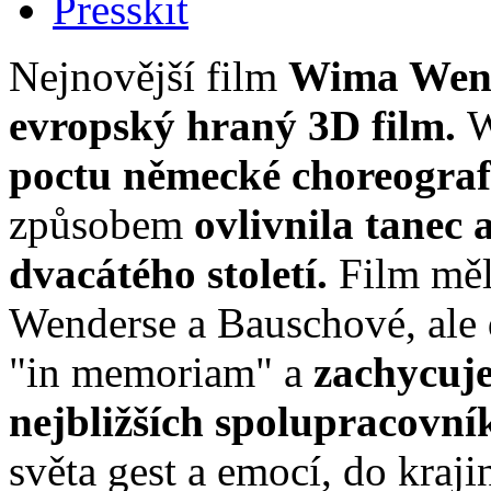
Presskit
Nejnovější film
Wima Wen
evropský hraný 3D film.
W
poctu německé choreograf
způsobem
ovlivnila tanec a
dvacátého století.
Film měl
Wenderse a Bauschové, ale d
"in memoriam" a
zachycuje 
nejbližších spolupracovní
světa gest a emocí, do kraj