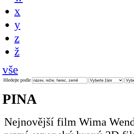
x
y
z
ž
vše
Hledejte podle
PINA
Nejnovější film Wima Wend