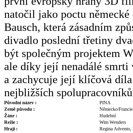
první evropský hraný 3D fi
natočil jako poctu německé
Bausch, která zásadním způ
divadlo poslední třetiny dva
být společným projektem W
ale díky její nenadálé smrt
a zachycuje její klíčová dí
nejbližších spolupracovníků.
Původní název :
PINA
Země původu :
Německo/Franci
Žánr :
Hudební
Režie :
Wim Wenders
Hrají :
Regina Advento, 