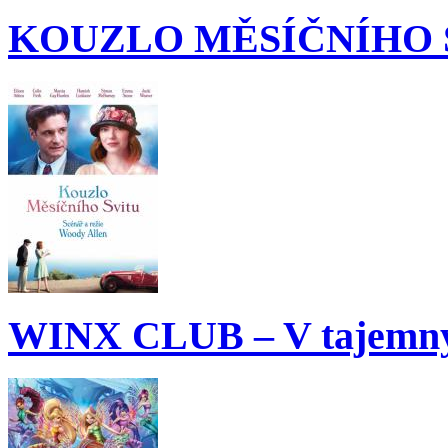
KOUZLO MĚSÍČNÍHO 
WINX CLUB – V tajemný