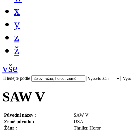
x
y
z
ž
vše
Hledejte podle
SAW V
Původní název :
SAW V
Země původu :
USA
Žánr :
Thriller, Horor