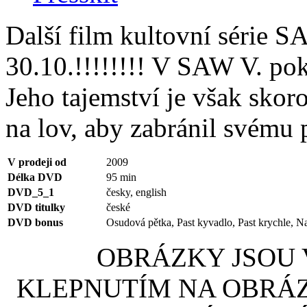
Další film kultovní série S
30.10.!!!!!!!! V SAW V. po
Jeho tajemství je však skor
na lov, aby zabránil svému 
V prodeji od
2009
Délka DVD
95 min
DVD_5_1
česky, english
DVD titulky
české
DVD bonus
Osudová pětka, Past kyvadlo, Past krychle, Na
OBRÁZKY JSOU V
KLEPNUTÍM NA OBRÁ