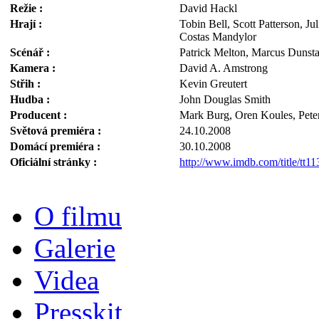
Režie :
David Hackl
Hrají :
Tobin Bell, Scott Patterson, J
Costas Mandylor
Scénář :
Patrick Melton, Marcus Dunst
Kamera :
David A. Amstrong
Střih :
Kevin Greutert
Hudba :
John Douglas Smith
Producent :
Mark Burg, Oren Koules, Pete
Světová premiéra :
24.10.2008
Domácí premiéra :
30.10.2008
Oficiální stránky :
http://www.imdb.com/title/tt1
O filmu
Galerie
Videa
Presskit