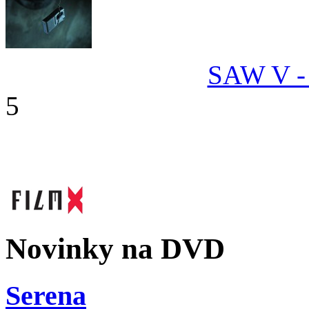
SAW V - d
5
Novinky na DVD
Serena