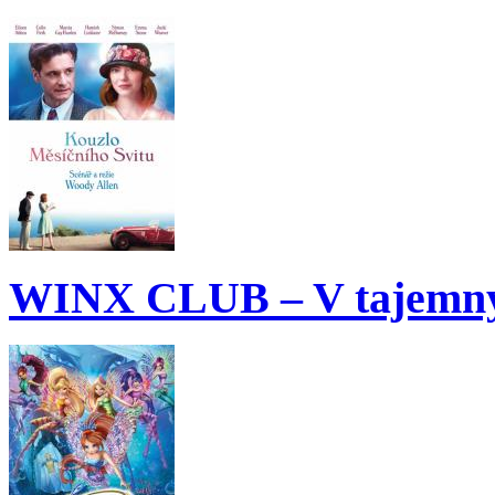
WINX CLUB – V tajemný