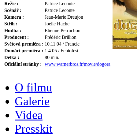
Režie :
Patrice Leconte
Scénář :
Patrice Leconte
Kamera :
Jean-Marie Dreujon
Střih :
Joelle Hache
Hudba :
Etienne Perruchon
Producent :
Frédéric Brillion
Světová premiéra :
10.11.04 / Francie
Domácí premiéra :
1.4.05 / Febiofest
Délka :
80 min.
Oficiální stránky :
www.warnerbros.fr/movie/dogora
O filmu
Galerie
Videa
Presskit