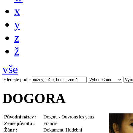
x
y
z
ž
vše
Hledejte podle
DOGORA
Původní název :
Dogora - Ouvrons les yeux
Země původu :
Francie
Žánr :
Dokument, Hudební