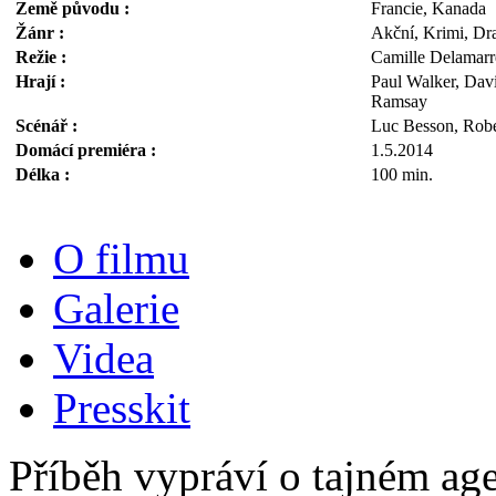
Země původu :
Francie, Kanada
Žánr :
Akční, Krimi, D
Režie :
Camille Delamarr
Hrají :
Paul Walker, Davi
Ramsay
Scénář :
Luc Besson, Rob
Domácí premiéra :
1.5.2014
Délka :
100 min.
O filmu
Galerie
Videa
Presskit
Příběh vypráví o tajném agen