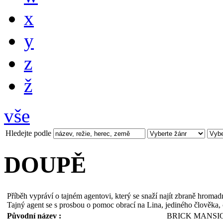
x
y
z
ž
vše
Hledejte podle
DOUPĚ
Příběh vypráví o tajném agentovi, který se snaží najít zbraně hroma
Tajný agent se s prosbou o pomoc obrací na Lina, jediného člověka, c
Původní název :
BRICK MANSI