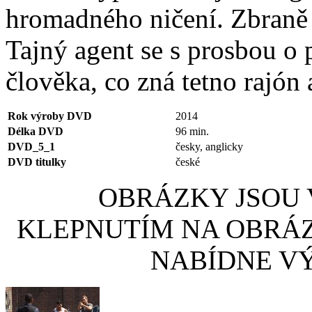
hromadného ničení. Zbraně
Tajný agent se s prosbou o
člověka, co zná tetno rajón 
Rok výroby DVD
2014
Délka DVD
96 min.
DVD_5_1
česky, anglicky
DVD titulky
české
OBRÁZKY JSOU V
KLEPNUTÍM NA OBRÁ
NABÍDNE VÝ