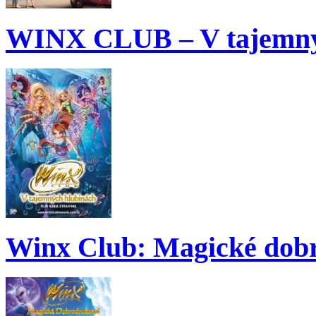
WINX CLUB – V tajemný
Winx Club: Magické dobr