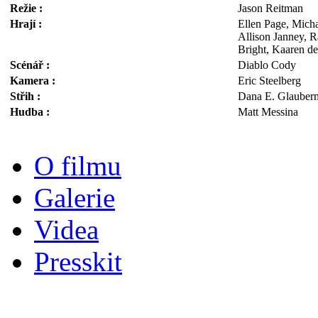
Režie :
Jason Reitman
Hrají :
Ellen Page, Micha
Allison Janney, R
Bright, Kaaren de
Scénář :
Diablo Cody
Kamera :
Eric Steelberg
Střih :
Dana E. Glauber
Hudba :
Matt Messina
O filmu
Galerie
Videa
Presskit