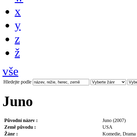
x
y
z
ž
vše
Hledejte podle
Juno
Původní název :
Juno (2007)
Země původu :
USA
Žánr :
Komedie, Drama