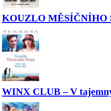
KOUZLO MĚSÍČNÍHO 
WINX CLUB – V tajemný