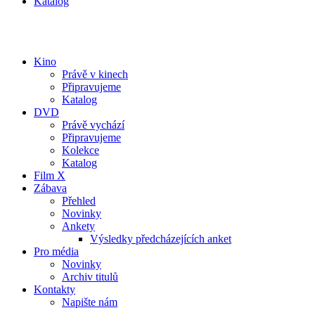
Katalog
Kino
Právě v kinech
Připravujeme
Katalog
DVD
Právě vychází
Připravujeme
Kolekce
Katalog
Film X
Zábava
Přehled
Novinky
Ankety
Výsledky předcházejících anket
Pro média
Novinky
Archiv titulů
Kontakty
Napište nám