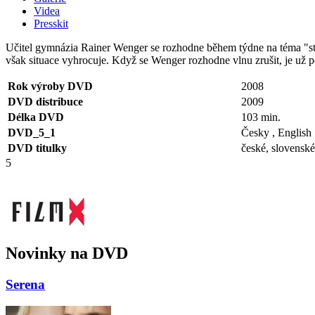
Videa
Presskit
Učitel gymnázia Rainer Wenger se rozhodne během týdne na téma "stá
však situace vyhrocuje. Když se Wenger rozhodne vlnu zrušit, je už p
Rok výroby DVD
2008
DVD distribuce
2009
Délka DVD
103 min.
DVD_5_1
Česky , English
DVD titulky
české, slovenské
5
Novinky na DVD
Serena