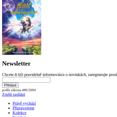
Newsletter
Chcete-li být pravidelně informován/a o novinkách, zaregistrujte pros
podle zákona 480/2004
Zrušit zasílání
Právě vychází
Připravujeme
Kolekce