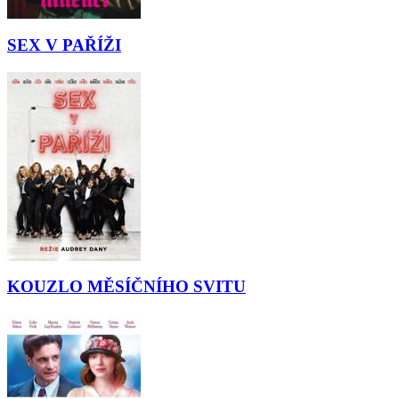
SEX V PAŘÍŽI
KOUZLO MĚSÍČNÍHO SVITU