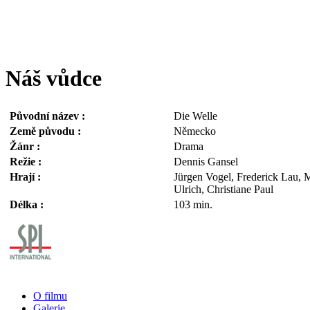
Náš vůdce
Původní název :
Die Welle
Země původu :
Německo
Žánr :
Drama
Režie :
Dennis Gansel
Hrají :
Jürgen Vogel, Frederick Lau, M
Ulrich, Christiane Paul
Délka :
103 min.
O filmu
Galerie