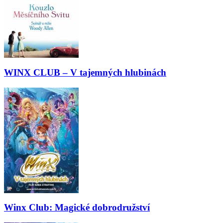
WINX CLUB – V tajemných hlubinách
Winx Club: Magické dobrodružství