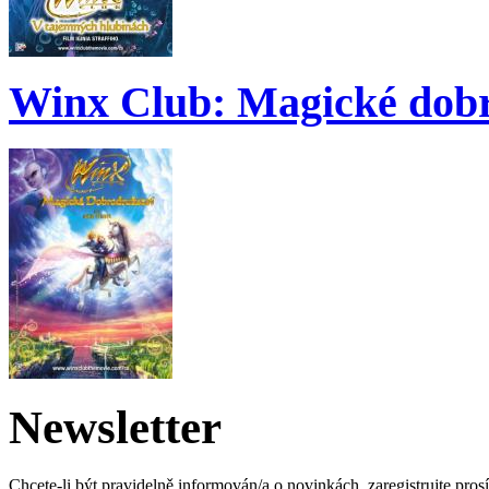
Winx Club: Magické dobr
Newsletter
Chcete-li být pravidelně informován/a o novinkách, zaregistrujte pros