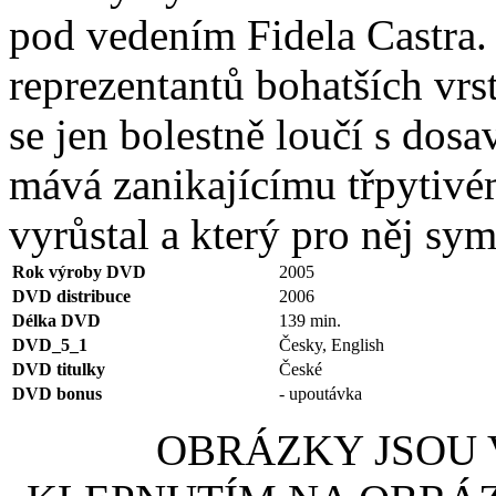
pod vedením Fidela Castra
reprezentantů bohatších vrs
se jen bolestně loučí s dos
mává zanikajícímu třpytivé
vyrůstal a který pro něj sym
Rok výroby DVD
2005
DVD distribuce
2006
Délka DVD
139 min.
DVD_5_1
Česky, English
DVD titulky
České
DVD bonus
- upoutávka
OBRÁZKY JSOU V