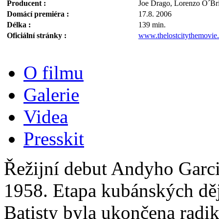
Producent :
Joe Drago, Lorenzo O´Br
Domácí premiéra :
17.8. 2006
Délka :
139 min.
Oficiální stránky :
www.thelostcitythemovie
O filmu
Galerie
Videa
Presskit
Řežijní debut Andyho Garci
1958. Etapa kubánských děj
Batisty byla ukončena radik