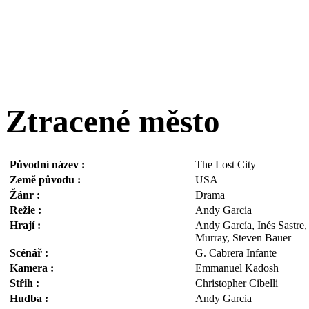
Ztracené město
Původní název :
The Lost City
Země původu :
USA
Žánr :
Drama
Režie :
Andy Garcia
Hrají :
Andy García, Inés Sastre,
Murray, Steven Bauer
Scénář :
G. Cabrera Infante
Kamera :
Emmanuel Kadosh
Střih :
Christopher Cibelli
Hudba :
Andy Garcia