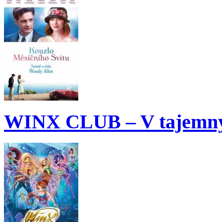
WINX CLUB – V tajemný