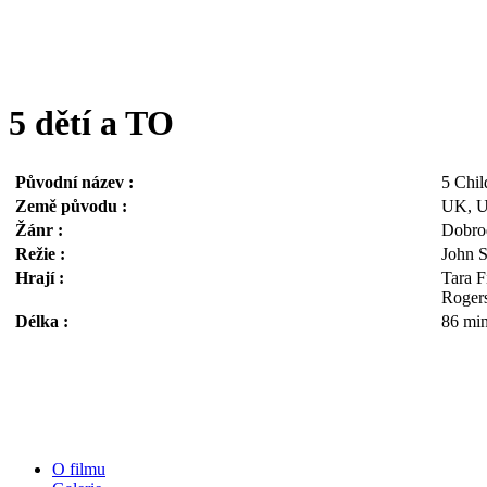
5 dětí a TO
Původní název :
5 Chil
Země původu :
UK, 
Žánr :
Dobro
Režie :
John 
Hrají :
Tara F
Roger
Délka :
86 min
O filmu