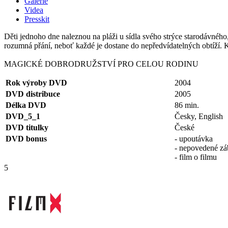
Galerie
Videa
Presskit
Děti jednoho dne naleznou na pláži u sídla svého strýce starodávného, 
rozumná přání, neboť každé je dostane do nepředvídatelných obtíží. Ko
MAGICKÉ DOBRODRUŽSTVÍ PRO CELOU RODINU
Rok výroby DVD
2004
DVD distribuce
2005
Délka DVD
86 min.
DVD_5_1
Česky, English
DVD titulky
České
DVD bonus
- upoutávka
- nepovedené zá
- film o filmu
5