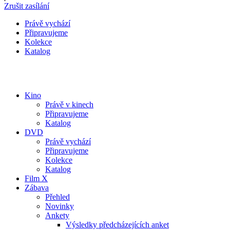
Zrušit zasílání
Právě vychází
Připravujeme
Kolekce
Katalog
Kino
Právě v kinech
Připravujeme
Katalog
DVD
Právě vychází
Připravujeme
Kolekce
Katalog
Film X
Zábava
Přehled
Novinky
Ankety
Výsledky předcházejících anket