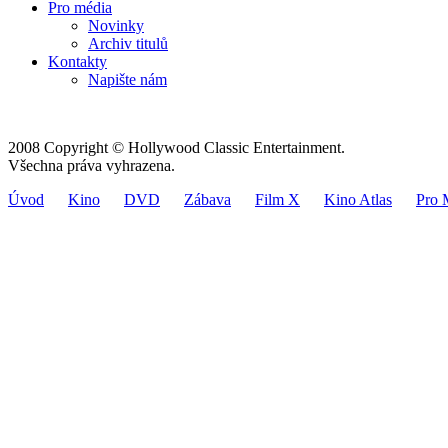
Pro média
Novinky
Archiv titulů
Kontakty
Napište nám
2008 Copyright © Hollywood Classic Entertainment.
Všechna práva vyhrazena.
Úvod
Kino
DVD
Zábava
Film X
Kino Atlas
Pro 