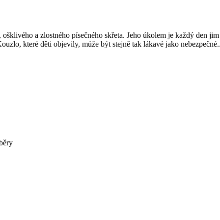
ošklivého a zlostného písečného skřeta. Jeho úkolem je každý den jim spl
uzlo, které děti objevily, může být stejně tak lákavé jako nebezpečné..
běry