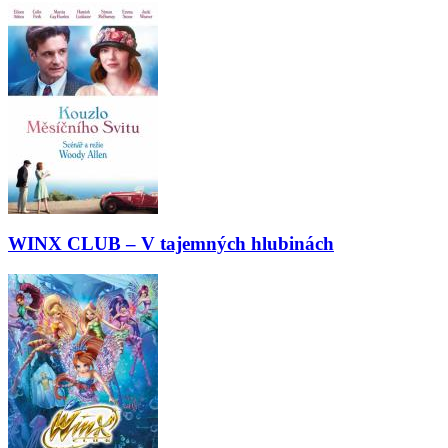
WINX CLUB – V tajemných hlubinách