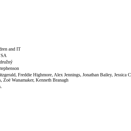
dren and IT
USA
družný
Stephenson
itzgerald, Freddie Highmore, Alex Jennings, Jonathan Bailey, Jessica 
s, Zoë Wanamaker, Kenneth Branagh
.