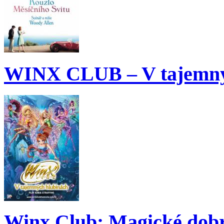
WINX CLUB – V tajemný
Winx Club: Magické dobr