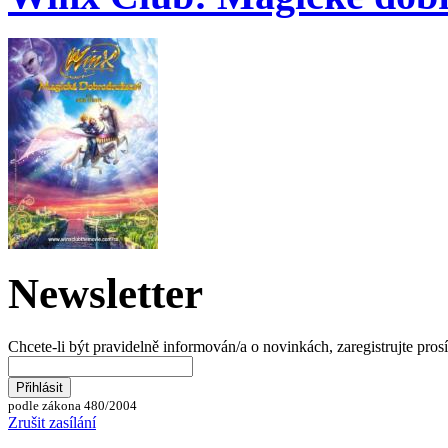
Newsletter
Chcete-li být pravidelně informován/a o novinkách, zaregistrujte pros
podle zákona 480/2004
Zrušit zasílání