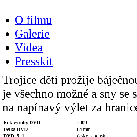
O filmu
Galerie
Videa
Presskit
Trojice dětí prožije báječno
je všechno možné a sny se st
na napínavý výlet za hranic
Rok výroby DVD
2009
Délka DVD
84 min.
DVD_5_1
česky, japonsky