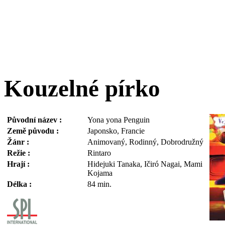
Kouzelné pírko
Původní název :
Yona yona Penguin
Země původu :
Japonsko, Francie
Žánr :
Animovaný, Rodinný, Dobrodružný
Režie :
Rintaro
Hrají :
Hidejuki Tanaka, Ičiró Nagai, Mami
Kojama
Délka :
84 min.