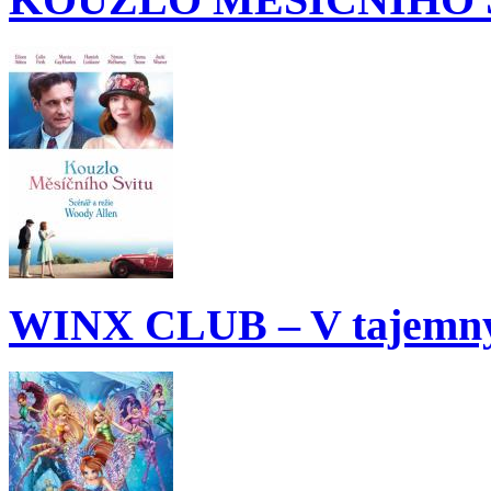
WINX CLUB – V tajemný