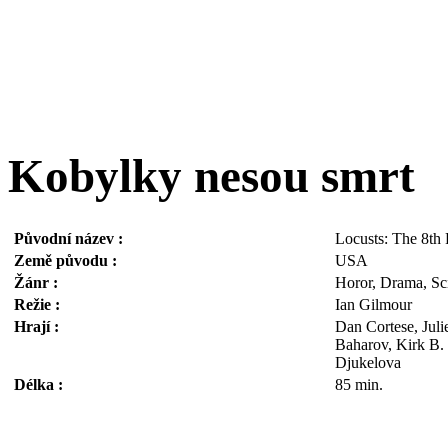
Kobylky nesou smrt
Původní název :
Locusts: The 8th
Země původu :
USA
Žánr :
Horor, Drama, Sci
Režie :
Ian Gilmour
Hrají :
Dan Cortese, Juli
Baharov, Kirk B. 
Djukelova
Délka :
85 min.