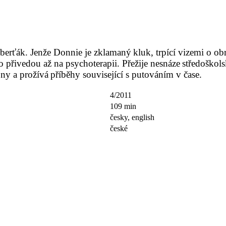
uberťák. Jenže Donnie je zklamaný
kluk, trpící vizemi o o
o přivedou až na psychoterapii. Přežije nesnáze
středoškols
ny a prožívá
příběhy související s putováním v čase.
4/2011
109 min
česky, english
české