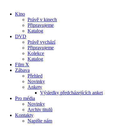
Kino
Právě v kinech
Připravujeme
Katalog
DVD
Právě vychází
Připravujeme
Kolekce
Katalog
Film X
Zábava
Přehled
Novinky
Ankety
Výsledky předcházejících anket
Pro média
Novinky
Archiv titulů
Kontakty
Napište nám