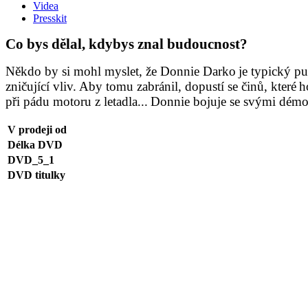
Videa
Presskit
Co bys dělal, kdybys znal budoucnost?
Někdo by si mohl myslet, že Donnie Darko
je typický p
zničující vliv.
Aby tomu zabránil, dopustí se činů, které
h
při pádu motoru z letadla...
Donnie bojuje se svými démo
V prodeji od
Délka DVD
DVD_5_1
DVD titulky