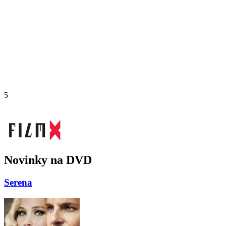
5
Novinky na DVD
Serena