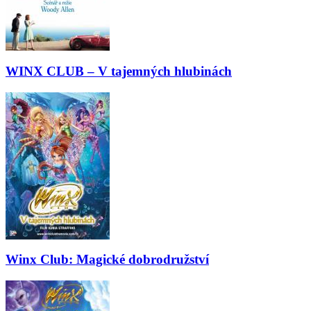
WINX CLUB – V tajemných hlubinách
Winx Club: Magické dobrodružství