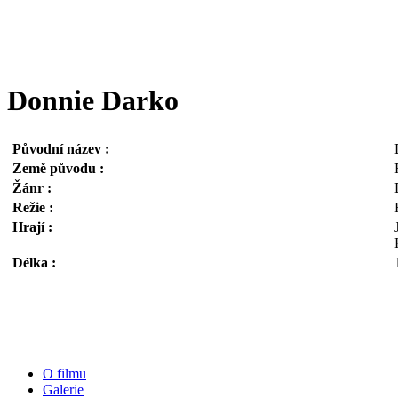
Donnie Darko
Původní název :
Země původu :
Žánr :
Režie :
Hrají :
Délka :
O filmu
Galerie