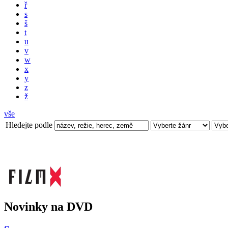
ř
s
š
t
u
v
w
x
y
z
ž
vše
Hledejte podle
Novinky na DVD